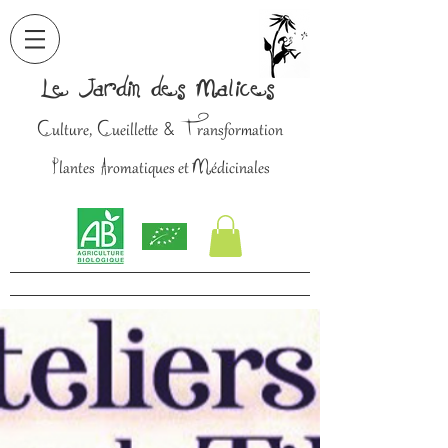
Le Jardin des Malices
C
C
T
&
ulture,
ueillette
ransformation
P
A
M
lantes
romatiques et
édicinales