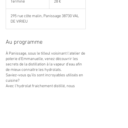
Terminé
T
28 €
e
r
295 rue côte malin, Panissage 38730 VAL
m
DE VIRIEU
i
n
é
Au programme
À Panissage, sous le tilleul voisinant l'atelier de
poterie d'Emmanuelle, venez découvrir les
secrets de la distillation à la vapeur d'eau afin
de mieux connaitre les hydrolats.
Saviez-vous qu'ils sont incroyables utilisés en
cuisine?
Avec l'hydrolat fraichement distillé, nous
dégusterons quelques délicieuses préparations
Coordonnées