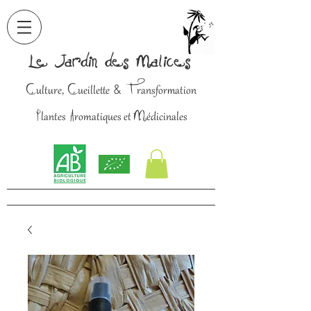
Le Jardin des Malices
C
C
T
&
ulture,
ueillette
ransformation
P
A
M
lantes
romatiques et
édicinales