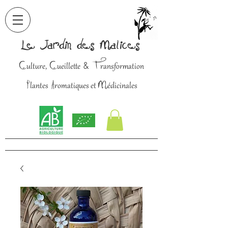
Le Jardin des Malices
C
C
T
&
ulture,
ueillette
ransformation
P
A
M
lantes
romatiques et
édicinales