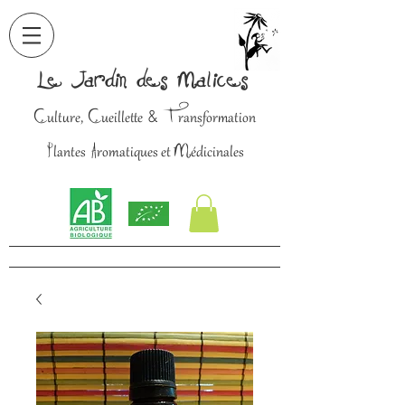
Le Jardin des Malices
C
C
T
&
ulture,
ueillette
ransformation
P
A
M
lantes
romatiques et
édicinales