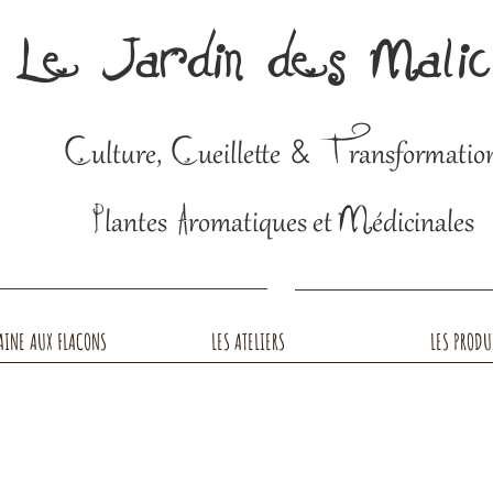
Le Jardin des Mali
C
C
T
&
ulture,
ueillette
ransformatio
P
A
M
lantes
romatiques et
édicinales
AINE AUX FLACONS
LES ATELIERS
LES PRODU