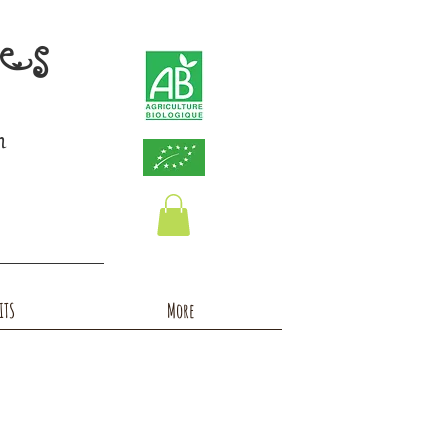
ces
n
ITS
More