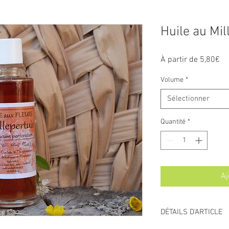
Huile au Mil
Pr
À partir de
5,80€
pr
Volume
*
Sélectionner
Quantité
*
Aj
DÉTAILS D'ARTICLE