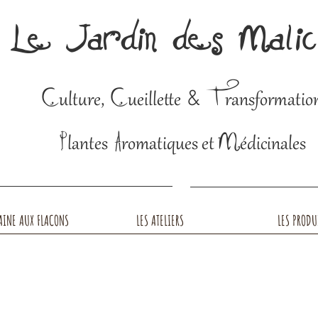
Le Jardin des Mali
C
C
T
&
ulture,
ueillette
ransformatio
P
A
M
lantes
romatiques et
édicinales
AINE AUX FLACONS
LES ATELIERS
LES PRODU