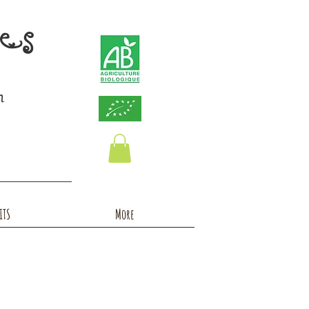
ces
n
ITS
More