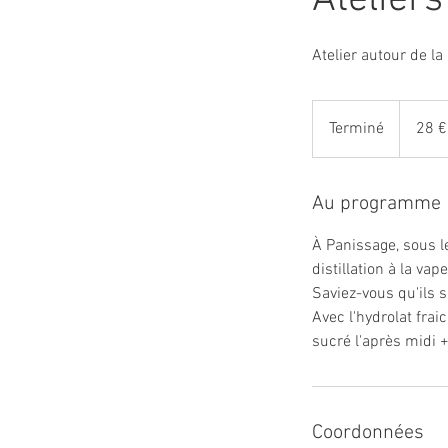
Atelier autour de la
28
euros
Terminé
T
28 €
e
r
m
Au programme
i
À Panissage, sous le
n
distillation à la va
é
Saviez-vous qu'ils s
Avec l'hydrolat frai
Coordonnées