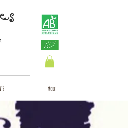
ces
n
ITS
More