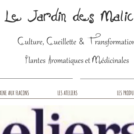
Le Jardin des Mali
C
C
T
&
ulture,
ueillette
ransformatio
P
A
M
lantes
romatiques et
édicinales
AINE AUX FLACONS
LES ATELIERS
LES PRODU