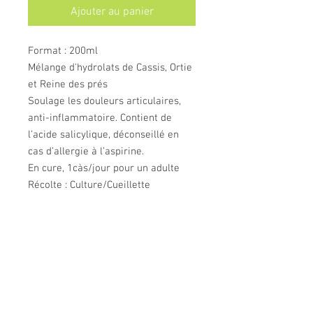
Ajouter au panier
Format : 200ml
Mélange d'hydrolats de Cassis, Ortie
et Reine des prés
Soulage les douleurs articulaires,
anti-inflammatoire. Contient de
l’acide salicylique, déconseillé en
cas d’allergie à l’aspirine.
En cure, 1càs/jour pour un adulte
Récolte : Culture/Cueillette
Origine : Isère
DETAILS DE L'ARTICLE
Mélange d'hydrolats/eaux florales
issus de la distillation à la vapeur
d'eau de plantes cueillies ou