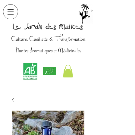
Le Jardin des Malices
C
C
T
&
ulture,
ueillette
ransformation
P
A
M
lantes
romatiques et
édicinales