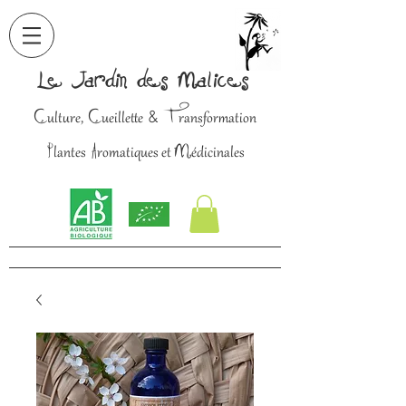
Le Jardin des Malices
C
C
T
&
ulture,
ueillette
ransformation
P
A
M
lantes
romatiques et
édicinales