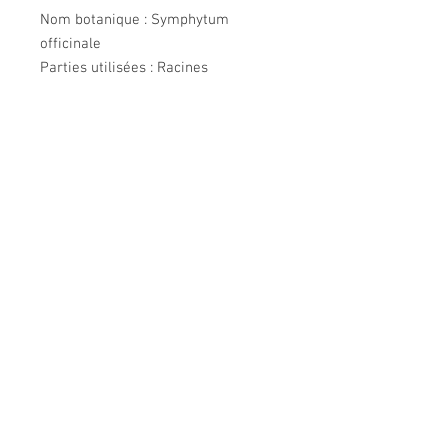
Nom botanique : Symphytum
officinale
Parties utilisées : Racines
Récolte : Cueillette
Origine : Isère
Huiles végétales : Tournesol
DÉTAILS D'ARTICLE
Huile aux fleurs obtenue par macération
de plantes fraiches dans des huiles
Conditions générales de ventes
végétales. Produit issu de l'agriculture
biologique. 100% naturel.
Mentions légales
© 2025 - Le Jardin des Malices -
38690 - CHÂBONS - crée avec
Wix.com
Suivre le Jardin des Malices sur les
réseaux sociaux =>