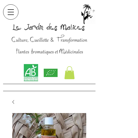
Le Jardin des Malices
C
C
T
&
ulture,
ueillette
ransformation
P
A
M
lantes
romatiques et
édicinales